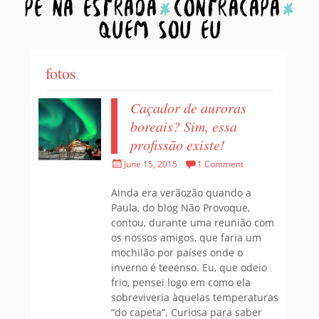
Home
1001 Pessoas
Pé na estrada
Contracapa
Quem sou eu
fotos
Caçador de auroras
boreais? Sim, essa
profissão existe!
Posted
June 15, 2015
1 Comment
on
Ainda era verãozão quando a
Paula, do blog Não Provoque,
contou, durante uma reunião com
os nossos amigos, que faria um
mochilão por países onde o
inverno é teeenso. Eu, que odeio
frio, pensei logo em como ela
sobreviveria àquelas temperaturas
“do capeta”. Curiosa para saber