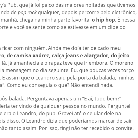
y’s Pub, que já foi palco das maiores noitadas que tivemos
anda de
pop rock
qualquer, depois percorre pelo eletrônico,
da manhã, chega na minha parte favorita:
o hip hop
. É nessa
rte e você se sente como se estivesse em um clipe do
 ficar com ninguém. Ainda me doía ter deixado meu
ro
,
de camisa xadrez, calça jeans e alargador, do jeito
a lá, já amanhecia e o rapaz teve que ir embora. O moreno
a mensagem no dia seguinte. Eu, que poucas vezes torço
i. E assim que o Leandro saiu pela porta da balada, minhas
”. Como eu conseguia o que? Não entendi nada.
s-balada. Perguntava apenas um “E aí, tudo bem?”.
ria ter vindo de qualquer pessoa no mundo. Perguntei
era o Leandro, do pub. Gravei até o celular dele na
is disso. O Leandro dizia que poderíamos marcar de sair
o tanto assim. Por isso, fingi não ter recebido o convite.