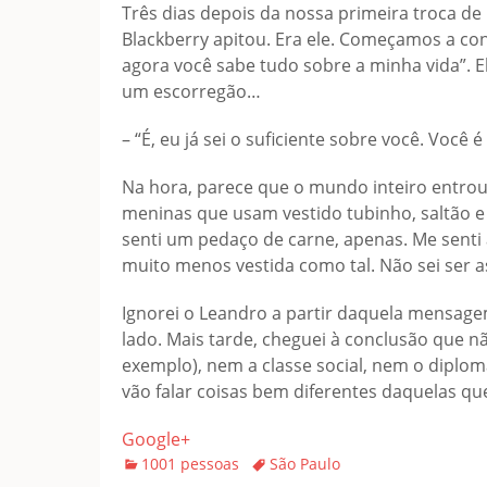
Três dias depois da nossa primeira troca 
Blackberry apitou. Era ele. Começamos a co
agora você sabe tudo sobre a minha vida”. 
um escorregão…
– “É, eu já sei o suficiente sobre você. Você
Na hora, parece que o mundo inteiro entrou
meninas que usam vestido tubinho, saltão e
senti um pedaço de carne, apenas. Me senti
muito menos vestida como tal. Não sei ser 
Ignorei o Leandro a partir daquela mensagem
lado. Mais tarde, cheguei à conclusão que n
exemplo), nem a classe social, nem o diplo
vão falar coisas bem diferentes daquelas q
Google+
Categories
Tags
1001 pessoas
São Paulo