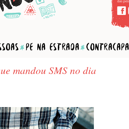
das pes
soas
Pé na estrada
Contracapa
 que mandou SMS no dia