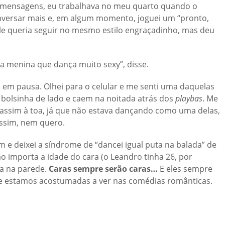
de mensagens, eu trabalhava no meu quarto quando o
nversar mais e, em algum momento, joguei um “pronto,
Ele queria seguir no mesmo estilo engraçadinho, mas deu
 é a menina que dança muito sexy”, disse.
 em pausa. Olhei para o celular e me senti uma daquelas
 bolsinha de lado e caem na noitada atrás dos
playbas
. Me
 assim à toa, já que não estava dançando como uma delas,
assim, nem quero.
 e deixei a síndrome de “dancei igual puta na balada” de
ão importa a idade do cara (o Leandro tinha 26, por
ma na parede.
Caras sempre serão caras…
E eles sempre
ue estamos acostumadas a ver nas comédias românticas.