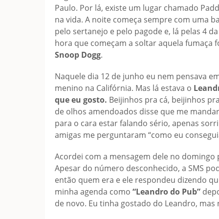
Paulo. Por lá, existe um lugar chamado Padd
na vida. A noite começa sempre com uma b
pelo sertanejo e pelo pagode e, lá pelas 4 
hora que começam a soltar aquela fumaça fo
Snoop Dogg
.
Naquele dia 12 de junho eu nem pensava em
menino na Califórnia. Mas lá estava o
Leand
que eu gosto.
Beijinhos pra cá, beijinhos pr
de olhos amendoados disse que me mandari
para o cara estar falando sério, apenas sorr
amigas me perguntaram “como eu conseguia
Acordei com a mensagem dele no domingo pó
Apesar do número desconhecido, a SMS pode
então quem era e ele respondeu dizendo que 
minha agenda como
“Leandro do Pub”
depo
de novo. Eu tinha gostado do Leandro, mas nã