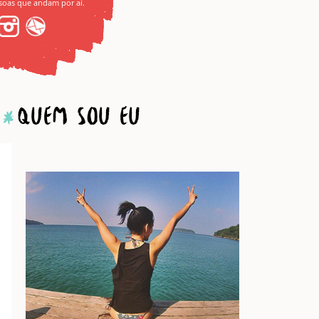
soas que andam por aí.
Quem sou eu