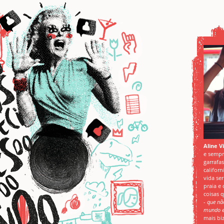
Aline V
e sempr
garrafa
californ
vida ser
praia e
coisas 
-
que nã
mundo e
mais biz