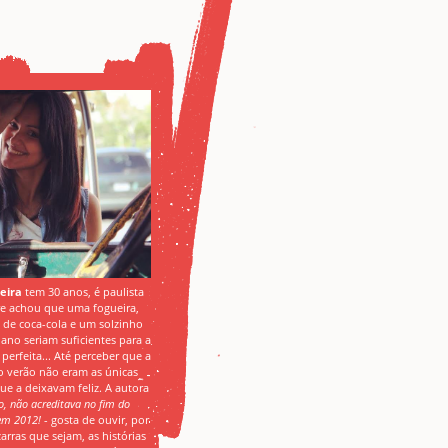
ieira
tem 30 anos, é paulista
e achou que uma fogueira,
s de coca-cola e um solzinho
iano seriam suficientes para a
 perfeita... Até perceber que a
 o verão não eram as únicas
que a deixavam feliz. A autora
o, não acreditava no fim do
m 2012!
- gosta de ouvir, por
arras que sejam, as histórias