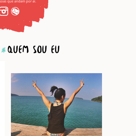
soas que andam por aí.
Quem sou eu