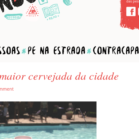
das pes
soas
Pé na estrada
Contracapa
 maior cervejada da cidade
omment