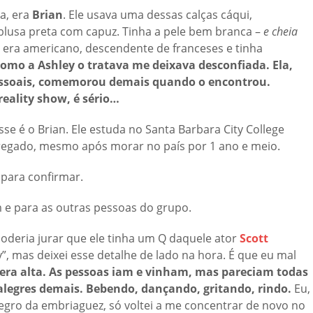
a, era
Brian
. Ele usava uma dessas calças cáqui,
blusa preta com capuz. Tinha a pele bem branca –
e cheia
n era americano, descendente de franceses e tinha
omo a Ashley o tratava me deixava desconfiada. Ela,
rpessoais, comemorou demais quando o encontrou.
eality show, é sério…
Esse é o Brian. Ele estuda no Santa Barbara City College
rregado, mesmo após morar no país por 1 ano e meio.
 para confirmar.
im e para as outras pessoas do grupo.
oderia jurar que ele tinha um Q daquele ator
Scott
ty”, mas deixei esse detalhe de lado na hora. É que eu mal
era alta. As pessoas iam e vinham, mas pareciam todas
legres demais. Bebendo, dançando, gritando, rindo.
Eu,
gro da embriaguez, só voltei a me concentrar de novo no