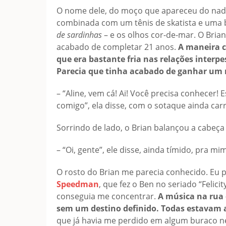
O nome dele, do moço que apareceu do nad
combinada com um tênis de skatista e uma 
de sardinhas
– e os olhos cor-de-mar. O Bria
acabado de completar 21 anos.
A maneira c
que era bastante fria nas relações inte
Parecia que tinha acabado de ganhar um r
– “Aline, vem cá! Ai! Você precisa conhecer! 
comigo”, ela disse, com o sotaque ainda ca
Sorrindo de lado, o Brian balançou a cabeça
– “Oi, gente”, ele disse, ainda tímido, pra m
O rosto do Brian me parecia conhecido. Eu p
Speedman
, que fez o Ben no seriado “Felici
conseguia me concentrar.
A música na rua 
sem um destino definido. Todas estavam a
que já havia me perdido em algum buraco ne