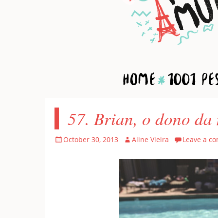
Home
1001 Pes
57. Brian, o dono da
Posted
Author
October 30, 2013
Aline Vieira
Leave a c
on