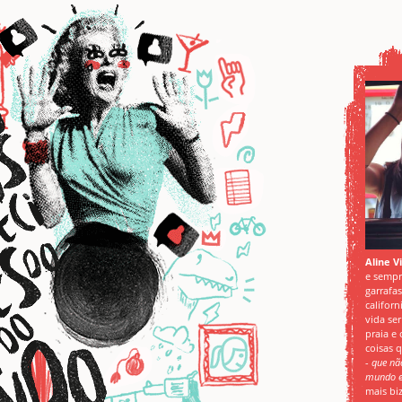
Aline V
e sempr
garrafa
californ
vida ser
praia e
coisas 
-
que nã
mundo e
mais biz