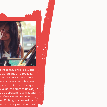
ieira
tem 30 anos, é paulista
e achou que uma fogueira,
s de coca-cola e um solzinho
iano seriam suficientes para a
 perfeita... Até perceber que a
 o verão não eram as únicas
que a deixavam feliz. A autora
o, não acreditava no fim do
m 2012!
- gosta de ouvir, por
arras que sejam, as histórias