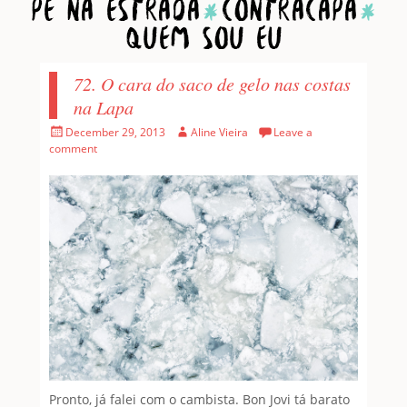
Home
1001 Pessoas
Pé na estrada
Contracapa
Quem sou eu
72. O cara do saco de gelo nas costas
na Lapa
Posted
Author
December 29, 2013
Aline Vieira
Leave a
on
comment
Pronto, já falei com o cambista. Bon Jovi tá barato