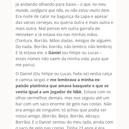
já andando olhando para baixo –
o que, no meu
mundo, configura que não, eu não estou muito bem
.
Era noite de calor na bagunça da Lapa e apesar
das várias cervejas, eu queria outra e mais outra e
mais outra. Mal pensei em outra garrafa de
Heineken e lá estava ela nas minhas mãos.
(Tontura. Borrão. Mãos dadas. Amigos de alguém.
Do nada. Borrão, borrão, não lembro, não lembro).
E lá estava ele, o
Daniel
(ou Felipe ou Lucas –
esses nomes não saem da minha vida, puta que
me pariu).
O Daniel (Ou Felipe ou Lucas, foda-se) vestia calça
e camisa largas e
me lembrava a minha ex-
paixão platônica que amava basquete e que se
vestia igual a um jogador de NBA
. Estava com os
olhos vermelhos demais, mas nos seguiu até um
bar com um saco enorme de gelo nas costas. Não
era amigo de ninguém, só achou que podia ser
nosso amigo. (Borrão. Beijo. Borrão. Abraço.
Borrão). E o Daniel sentou do meu lado, ainda com
o saco de gelo nas costas. Tinha 23 anos e era