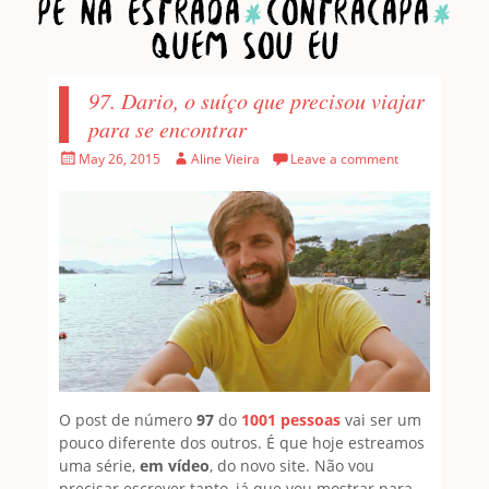
Home
1001 Pessoas
Pé na estrada
Contracapa
Quem sou eu
97. Dario, o suíço que precisou viajar
para se encontrar
Posted
Author
May 26, 2015
Aline Vieira
Leave a comment
on
O post de número
97
do
1001 pessoas
vai ser um
pouco diferente dos outros. É que hoje estreamos
uma série,
em vídeo
, do novo site. Não vou
precisar escrever tanto, já que vou mostrar para