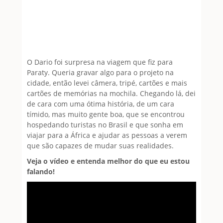
O Dario foi surpresa na viagem que fiz para
Paraty. Queria gravar algo para o projeto na
cidade, então levei câmera, tripé, cartões e mais
cartões de memórias na mochila. Chegando lá, dei
de cara com uma ótima história, de um cara
tímido, mas muito gente boa, que se encontrou
hospedando turistas no Brasil e que sonha em
viajar para a África e ajudar as pessoas a verem
que são capazes de mudar suas realidades.
Veja o vídeo e entenda melhor do que eu estou
falando!