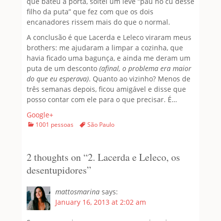
que bateu a porta, soltei um leve “pau no cu desse
filho da puta” que fez com que os dois
encanadores rissem mais do que o normal.
A conclusão é que Lacerda e Leleco viraram meus
brothers: me ajudaram a limpar a cozinha, que
havia ficado uma bagunça, e ainda me deram um
puta de um desconto
(afinal, o problema era maior
do que eu esperava)
. Quanto ao vizinho? Menos de
três semanas depois, ficou amigável e disse que
posso contar com ele para o que precisar. É…
Google+
Categories
Tags
1001 pessoas
São Paulo
2 thoughts on “
2. Lacerda e Leleco, os
desentupidores
”
mattosmarina
says:
January 16, 2013 at 2:02 am