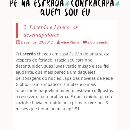
Home
1001 Pessoas
Pé na estrada
Contracapa
Quem sou eu
2. Lacerda e Leleco, os
desentupidores
Posted
Author
December 20, 2012
Aline Vieira
2 Comments
on
O
Lacerda
chegou em casa às 23h de uma sexta
véspera de feriado. Trazia seu carrinho
desentupidor, suas luvas verde musgo e seu fiel
ajudante, que mais parecia um daqueles
personagens do núcleo Lapa das novelas da Rede
Globo. Eram simpáticos, simples e o mais
importante naquele momento: estavam di
$
postos
a resolver o meu problema. É que a minha pia da
cozinha havia entupido pela primeira vez nos 6
meses que tenho no meu apê 51.