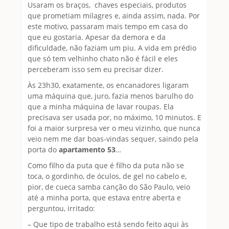
Usaram os braços, chaves especiais, produtos
que prometiam milagres e, ainda assim, nada. Por
este motivo, passaram mais tempo em casa do
que eu gostaria. Apesar da demora e da
dificuldade, não faziam um piu. A vida em prédio
que só tem velhinho chato não é fácil e eles
perceberam isso sem eu precisar dizer.
Às 23h30, exatamente, os encanadores ligaram
uma máquina que, juro, fazia menos barulho do
que a minha máquina de lavar roupas. Ela
precisava ser usada por, no máximo, 10 minutos. E
foi a maior surpresa ver o meu vizinho, que nunca
veio nem me dar boas-vindas sequer, saindo pela
porta do
apartamento 53
…
Como filho da puta que é filho da puta não se
toca, o gordinho, de óculos, de gel no cabelo e,
pior, de cueca samba canção do São Paulo, veio
até a minha porta, que estava entre aberta e
perguntou, irritado:
– Que tipo de trabalho está sendo feito aqui às