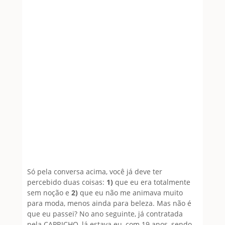
Só pela conversa acima, você já deve ter
percebido duas coisas:
1)
que eu era totalmente
sem noção e
2)
que eu não me animava muito
para moda, menos ainda para beleza. Mas não é
que eu passei? No ano seguinte, já contratada
pela CAPRICHO, lá estava eu, com 19 anos, sendo