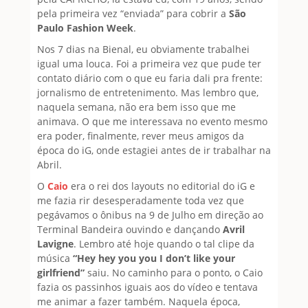
pela primeira vez “enviada” para cobrir a
São
Paulo Fashion Week
.
Nos 7 dias na Bienal, eu obviamente trabalhei
igual uma louca. Foi a primeira vez que pude ter
contato diário com o que eu faria dali pra frente:
jornalismo de entretenimento. Mas lembro que,
naquela semana, não era bem isso que me
animava. O que me interessava no evento mesmo
era poder, finalmente, rever meus amigos da
época do iG, onde estagiei antes de ir trabalhar na
Abril.
O
Caio
era o rei dos layouts no editorial do iG e
me fazia rir desesperadamente toda vez que
pegávamos o ônibus na 9 de Julho em direção ao
Terminal Bandeira ouvindo e dançando
Avril
Lavigne
. Lembro até hoje quando o tal clipe da
música
“Hey hey you you I don’t like your
girlfriend”
saiu. No caminho para o ponto, o Caio
fazia os passinhos iguais aos do vídeo e tentava
me animar a fazer também. Naquela época,