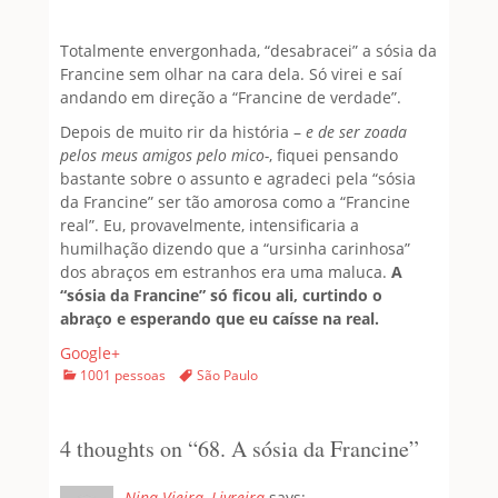
Totalmente envergonhada, “desabracei” a sósia da
Francine sem olhar na cara dela. Só virei e saí
andando em direção a “Francine de verdade”.
Depois de muito rir da história –
e de ser zoada
pelos meus amigos pelo mico-
, fiquei pensando
bastante sobre o assunto e agradeci pela “sósia
da Francine” ser tão amorosa como a “Francine
real”. Eu, provavelmente, intensificaria a
humilhação dizendo que a “ursinha carinhosa”
dos abraços em estranhos era uma maluca.
A
“sósia da Francine” só ficou ali, curtindo o
abraço e esperando que eu caísse na real.
Google+
Categories
Tags
1001 pessoas
São Paulo
4 thoughts on “
68. A sósia da Francine
”
Nina Vieira, Livreira
says: