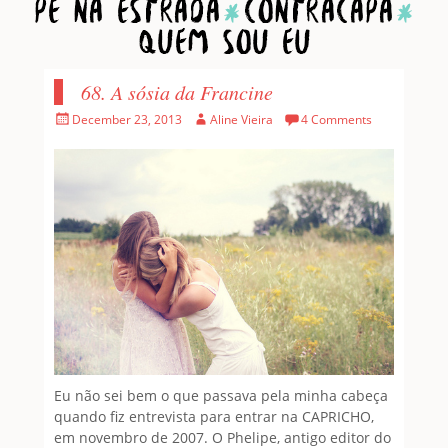
Home
1001 Pessoas
Pé na estrada
Contracapa
Quem sou eu
68. A sósia da Francine
Posted
Author
December 23, 2013
Aline Vieira
4 Comments
on
Eu não sei bem o que passava pela minha cabeça
quando fiz entrevista para entrar na CAPRICHO,
em novembro de 2007. O Phelipe, antigo editor do