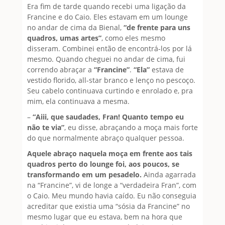
Era fim de tarde quando recebi uma ligação da
Francine e do Caio. Eles estavam em um lounge
no andar de cima da Bienal,
“de frente para uns
quadros, umas artes”
, como eles mesmo
disseram. Combinei então de encontrá-los por lá
mesmo. Quando cheguei no andar de cima, fui
correndo abraçar a
“Francine”
.
“Ela”
estava de
vestido florido, all-star branco e lenço no pescoço.
Seu cabelo continuava curtindo e enrolado e, pra
mim, ela continuava a mesma.
–
“Aiii, que saudades, Fran! Quanto tempo eu
não te via”
, eu disse, abraçando a moça mais forte
do que normalmente abraço qualquer pessoa.
Aquele abraço naquela moça em frente aos tais
quadros perto do lounge foi, aos poucos, se
transformando em um pesadelo.
Ainda agarrada
na “Francine”, vi de longe a “verdadeira Fran”, com
o Caio. Meu mundo havia caído. Eu não conseguia
acreditar que existia uma “sósia da Francine” no
mesmo lugar que eu estava, bem na hora que