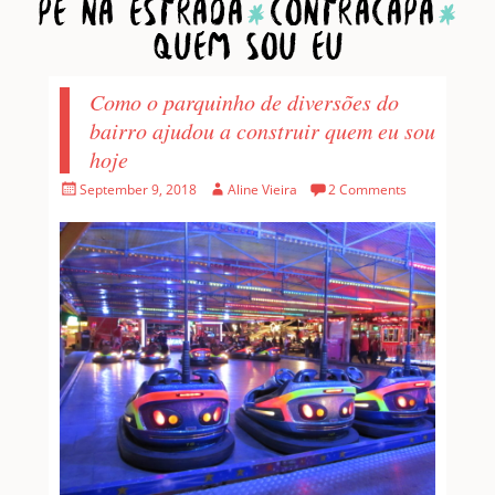
Home
1001 Pessoas
Pé na estrada
Contracapa
Quem sou eu
Como o parquinho de diversões do
bairro ajudou a construir quem eu sou
hoje
Posted
Author
September 9, 2018
Aline Vieira
2 Comments
on