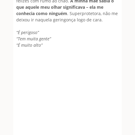
felizes com rumo ao chão.
A minha mãe sabia o
que aquele meu olhar significava – ela me
conhecia como ninguém
. Superprotetora, não me
deixou ir naquela geringonça logo de cara.
“É perigoso”
“Tem muita gente”
“É muito alto”