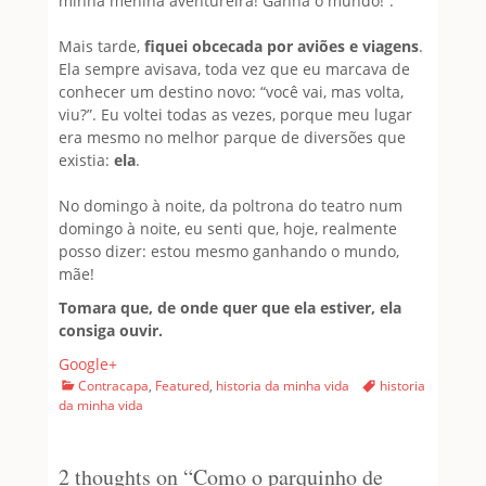
minha menina aventureira! Ganha o mundo!”.
Mais tarde,
fiquei obcecada por aviões e viagens
.
Ela sempre avisava, toda vez que eu marcava de
conhecer um destino novo: “você vai, mas volta,
viu?”. Eu voltei todas as vezes, porque meu lugar
era mesmo no melhor parque de diversões que
existia:
ela
.
No domingo à noite, da poltrona do teatro num
domingo à noite, eu senti que, hoje, realmente
posso dizer: estou mesmo ganhando o mundo,
mãe!
Tomara que, de onde quer que ela estiver, ela
consiga ouvir.
Google+
Categories
Tags
Contracapa
,
Featured
,
historia da minha vida
historia
da minha vida
2 thoughts on “
Como o parquinho de