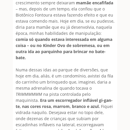
crescimento sempre deixaram
mamãe encafifada
– mas, depois de um tempo, ela confiou que o
Biotônico Fontoura estava fazendo efeito e que eu
estava comendo mais. Hoje em dia, se eu pudesse,
diria para mamãe que eu já desenvolvia, naquela
época, minhas habilidades de manipulação:
comia só quando estava interessada em alguma
coisa – ou no Kinder Ovo de sobremesa, ou em
outra ida ao parquinho para brincar no bate-
bate.
Numa dessas idas ao parque de diversões, que
hoje em dia, aliás, é um condomínio, avistei da fila
do carrinho um brinquedo que, imaginei, daria a
mesma adrenalina de quando tocava o
TRIMMMMMM
na pista controlada pelo
maquinista.
Era um escorregador inflável gi-gan-
te, nas cores rosa, marrom, branco e azul.
Fiquei
vidrada naquilo. Desejava estar no topo dele,
onde dezenas de crianças que subiam por
escadinhas infláveis na lateral, escorregavam