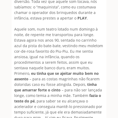
diversão. Toda vez que aquele som tocava, nós
sabíamos: o “maquinista”, como eu costumava
chamar o operador dos brinquedos durante a
infância, estava prestes a apertar o
PLAY
.
Aquele som, num teatro lotado num domingo à
noite, de repente me transportou para longe.
Estava agora nos anos 90, sentada no carrinho
azul da pista do bate-bate, vestindo meu moletom
cor-de-rosa favorito do Piu-Piu. Eu me sentia
ansiosa, igual na infância, quando os
procedimentos a serem feitos, assim que eu
sentava naquele banco duro, eram muitos.
Primeiro,
eu tinha que se ajeitar muito bem no
assento
– para as costas magrinhas não ficarem
doloridas caso eu fosse atingida. Depois,
tinha
que amarrar forte o cinto
– para não ser lançada
longe, como temia a minha mãe. Também
fazia o
teste do pé
, para saber se eu alcançava o
acelerador e conseguia mantê-lo pressionado por
tempo suficiente, já que ele era demasiadamente
duro para mim… Aí sim eu ficava, finalmente,