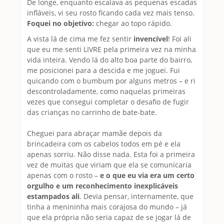
De longe, enquanto escalava as pequenas escadas
infláveis, vi seu rosto ficando cada vez mais tenso.
Foquei no objetivo:
chegar ao topo rápido.
A vista lá de cima me fez sentir
invencível
! Foi ali
que eu me senti LIVRE pela primeira vez na minha
vida inteira. Vendo lá do alto boa parte do bairro,
me posicionei para a descida e me joguei. Fui
quicando com o bumbum por alguns metros – e ri
descontroladamente, como naquelas primeiras
vezes que consegui completar o desafio de fugir
das crianças no carrinho de bate-bate.
Cheguei para abraçar mamãe depois da
brincadeira com os cabelos todos em pé e ela
apenas sorriu. Não disse nada. Esta foi a primeira
vez de muitas que viriam que ela se comunicaria
apenas com o rosto –
e o que eu via era um certo
orgulho e um reconhecimento inexplicáveis
estampados ali
. Devia pensar, internamente, que
tinha a menininha mais corajosa do mundo – já
que ela própria não seria capaz de se jogar lá de